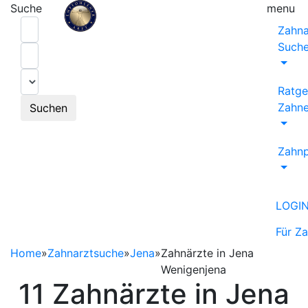
Suche
menu
Zahna
Such
Ratge
Zahne
Suchen
Zahnp
LOGI
Für Z
Home
»
Zahnarztsuche
»
Jena
»
Zahnärzte in Jena
Wenigenjena
11 Zahnärzte in Jena