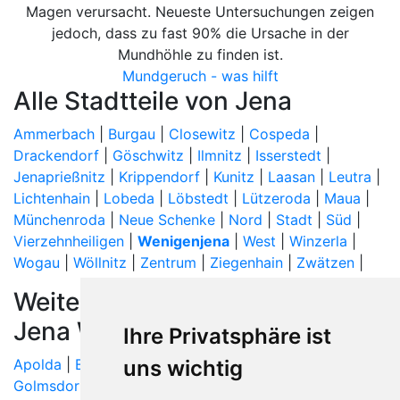
Magen verursacht. Neueste Untersuchungen zeigen
jedoch, dass zu fast 90% die Ursache in der
Mundhöhle zu finden ist.
Mundgeruch - was hilft
Alle Stadtteile von Jena
Ammerbach
|
Burgau
|
Closewitz
|
Cospeda
|
Drackendorf
|
Göschwitz
|
Ilmnitz
|
Isserstedt
|
Jenaprießnitz
|
Krippendorf
|
Kunitz
|
Laasan
|
Leutra
|
Lichtenhain
|
Lobeda
|
Löbstedt
|
Lützeroda
|
Maua
|
Münchenroda
|
Neue Schenke
|
Nord
|
Stadt
|
Süd
|
Vierzehnheiligen
|
Wenigenjena
|
West
|
Winzerla
|
Wogau
|
Wöllnitz
|
Zentrum
|
Ziegenhain
|
Zwätzen
|
Weitere Orte in der Nähe von
Jena Wenigenjena
Ihre Privatsphäre ist
Apolda
|
Bürgel
| Dornburg-Camburg | Gneus |
uns wichtig
Golmsdorf
| Großschwabhausen | Hainichen