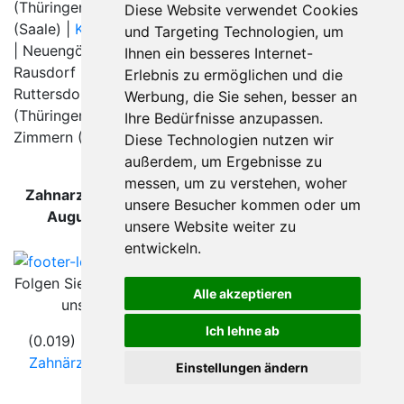
(Thüringen) |
Jena
|
Kahla
|
Kaulsdorf
| Kaulsdorf
Diese Website verwendet Cookies
(Saale) |
Kromsdorf
|
Leutenberg
|
Magdala
|
Mellingen
und Targeting Technologien, um
| Neuengönna |
Ottendorf
| Poxdorf (Thüringen) |
Ihnen ein besseres Internet-
Rausdorf (Thüringen) |
Rothenstein bei Jena
|
Erlebnis zu ermöglichen und die
Ruttersdorf-Lotschen | Saaleplatte | Schöps
Werbung, die Sie sehen, besser an
(Thüringen) |
Stadtroda
|
Umpferstedt
|
Wormstedt
|
Ihre Bedürfnisse anzupassen.
Zimmern (Saale-Holzland-Kreis) |
Diese Technologien nutzen wir
außerdem, um Ergebnisse zu
messen, um zu verstehen, woher
Zahnarzt Jena Wenigenjena wurde zuletzt am 09.
unsere Besucher kommen oder um
August 2026 um 00:00:08 Uhr aktualisiert.
unsere Website weiter zu
entwickeln.
Folgen Sie
Alle akzeptieren
uns
Ich lehne ab
(0.019) © 2004 - 2026 DEV AG |
Zahnarztsuche
|
Zahnärzte in Städten
|
Kontakt
|
Impressum
|
AGB
|
Einstellungen ändern
Datenschutz
|
Verhaltenskodex