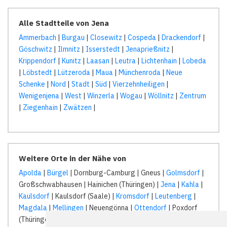
Alle Stadtteile von Jena
Ammerbach
|
Burgau
|
Closewitz
|
Cospeda
|
Drackendorf
|
Göschwitz
|
Ilmnitz
|
Isserstedt
|
Jenaprießnitz
|
Krippendorf
|
Kunitz
|
Laasan
|
Leutra
|
Lichtenhain
|
Lobeda
|
Löbstedt
|
Lützeroda
|
Maua
|
Münchenroda
|
Neue
Schenke
|
Nord
|
Stadt
|
Süd
|
Vierzehnheiligen
|
Wenigenjena
|
West
|
Winzerla
|
Wogau
|
Wöllnitz
|
Zentrum
|
Ziegenhain
|
Zwätzen
|
Weitere Orte in der Nähe von
Apolda
|
Bürgel
| Dornburg-Camburg | Gneus |
Golmsdorf
|
Großschwabhausen | Hainichen (Thüringen) |
Jena
|
Kahla
|
Kaulsdorf
| Kaulsdorf (Saale) |
Kromsdorf
|
Leutenberg
|
Magdala
|
Mellingen
| Neuengönna |
Ottendorf
| Poxdorf
(Thüringen) | Rausdorf (Thüringen) |
Rothenstein bei Jena
|