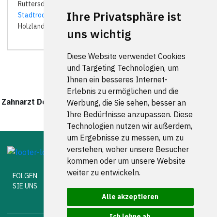
Ruttersdorf-Lotschen | Saaleplatte | Schöps (Thüringen) |
Ihre Privatsphäre ist
Stadtroda
|
Umpferstedt
|
Wormstedt
| Zimmern (Saale-
Holzland-Kreis) |
uns wichtig
Diese Website verwendet Cookies
und Targeting Technologien, um
Ihnen ein besseres Internet-
Erlebnis zu ermöglichen und die
Zahnarzt Deutschland wurde zuletzt am 02 August 2026
Werbung, die Sie sehen, besser an
aktualisiert.
Ihre Bedürfnisse anzupassen. Diese
Technologien nutzen wir außerdem,
um Ergebnisse zu messen, um zu
verstehen, woher unsere Besucher
kommen oder um unsere Website
weiter zu entwickeln.
FOLGEN
SIE UNS
Alle akzeptieren
Ich lehne ab