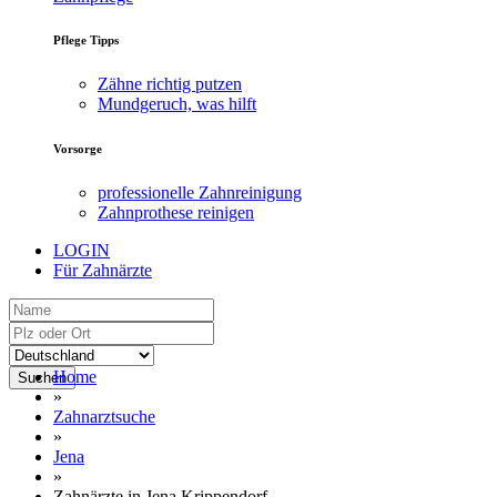
Pflege Tipps
Zähne richtig putzen
Mundgeruch, was hilft
Vorsorge
professionelle Zahnreinigung
Zahnprothese reinigen
LOGIN
Für Zahnärzte
Home
Suchen
»
Zahnarztsuche
»
Jena
»
Zahnärzte in Jena Krippendorf