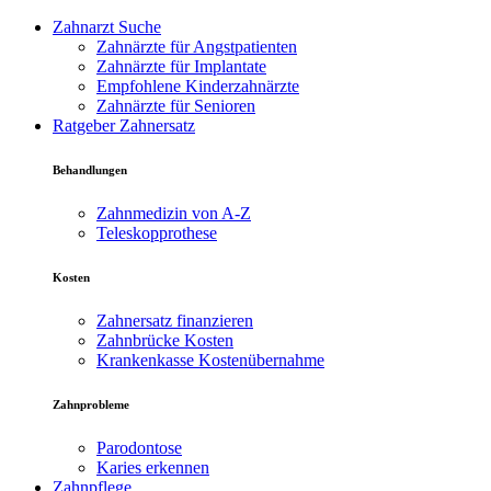
Zahnarzt Suche
Zahnärzte für Angstpatienten
Zahnärzte für Implantate
Empfohlene Kinderzahnärzte
Zahnärzte für Senioren
Ratgeber Zahnersatz
Behandlungen
Zahnmedizin von A-Z
Teleskopprothese
Kosten
Zahnersatz finanzieren
Zahnbrücke Kosten
Krankenkasse Kostenübernahme
Zahnprobleme
Parodontose
Karies erkennen
Zahnpflege