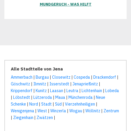
MUNDGERUCH - WAS HILFT
Alle Stadtteile von Jena
Ammerbach
|
Burgau
|
Closewitz
|
Cospeda
|
Drackendorf
|
Göschwitz
|
Ilmnitz
|
Isserstedt
|
Jenaprießnitz
|
Krippendorf
|
Kunitz
|
Laasan
|
Leutra
|
Lichtenhain
|
Lobeda
|
Löbstedt
|
Lützeroda
|
Maua
|
Münchenroda
|
Neue
Schenke
|
Nord
|
Stadt
|
Süd
|
Vierzehnheiligen
|
Wenigenjena
|
West
|
Winzerla
|
Wogau
|
Wöllnitz
|
Zentrum
|
Ziegenhain
|
Zwätzen
|