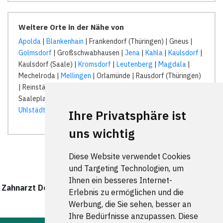
Weitere Orte in der Nähe von
Apolda
|
Blankenhain
| Frankendorf (Thüringen) | Gneus |
Golmsdorf
| Großschwabhausen |
Jena
|
Kahla
|
Kaulsdorf
|
Kaulsdorf (Saale) |
Kromsdorf
|
Leutenberg
|
Magdala
|
Mechelroda |
Mellingen
| Orlamünde | Rausdorf (Thüringen)
| Reinstädt |
Rothenstein bei Jena
|
Rudolstadt
|
Saaleplatte |
Schwarza
| Schöps (Thüringen) | Stadtroda |
Uhlstädt-Kirchhasel
|
Umpferstedt
| Wiegendorf |
Ihre Privatsphäre ist
uns wichtig
Diese Website verwendet Cookies
und Targeting Technologien, um
Ihnen ein besseres Internet-
Zahnarzt Deutschland wurde zuletzt am 02 August 2026
Erlebnis zu ermöglichen und die
aktualisiert.
Werbung, die Sie sehen, besser an
Ihre Bedürfnisse anzupassen. Diese