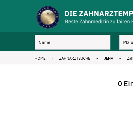
HOME
»
ZAHNARZTSUCHE
»
JENA
»
Zah
0 Ei