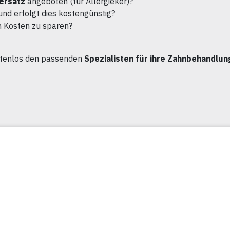
ersatz
angeboten (für Allergieker)?
und erfolgt dies kostengünstig?
m Kosten zu sparen?
stenlos den passenden
Spezialisten für ihre Zahnbehandlung