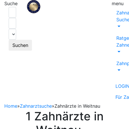
Suche
menu
Zahna
Such
Ratge
Zahne
Suchen
Zahnp
LOGI
Für Z
Home
»
Zahnarztsuche
»
Zahnärzte in Weitnau
1 Zahnärzte in