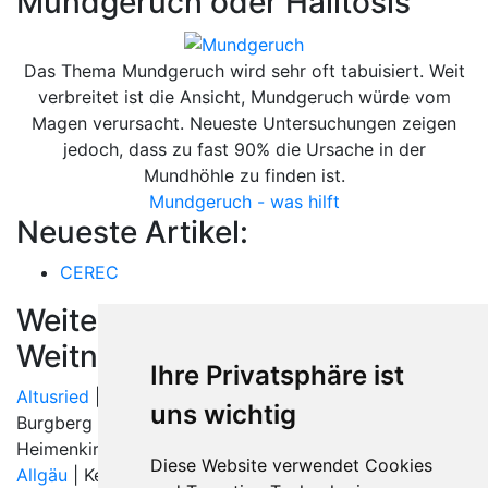
Mundgeruch oder Halitosis
Das Thema Mundgeruch wird sehr oft tabuisiert. Weit
verbreitet ist die Ansicht, Mundgeruch würde vom
Magen verursacht. Neueste Untersuchungen zeigen
jedoch, dass zu fast 90% die Ursache in der
Mundhöhle zu finden ist.
Mundgeruch - was hilft
Neueste Artikel:
CEREC
Weitere Orte in der Nähe von
Weitnau
Ihre Privatsphäre ist
Altusried
|
Argenbühl
| Blaichach |
Buchenberg
|
uns wichtig
Burgberg im Allgäu | Gestratz |
Grünenbach
|
Heimenkirch | Hergatz |
Immenstadt im Allgäu
|
Isny im
Diese Website verwendet Cookies
Allgäu
| Kempten (Allgäu) | Kißlegg |
Leutkirch
|