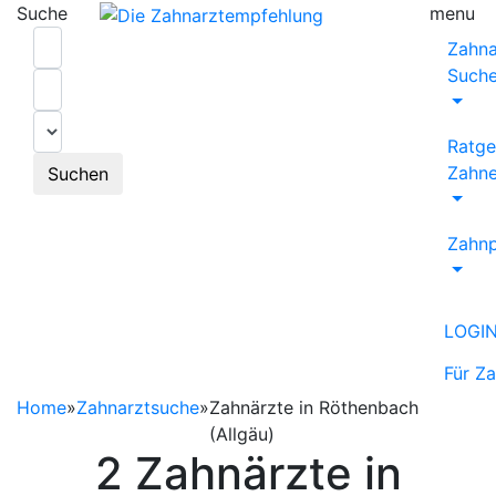
Suche
menu
Zahna
Such
Ratge
Zahne
Suchen
Zahnp
LOGI
Für Z
Home
»
Zahnarztsuche
»
Zahnärzte in Röthenbach
(Allgäu)
2 Zahnärzte in