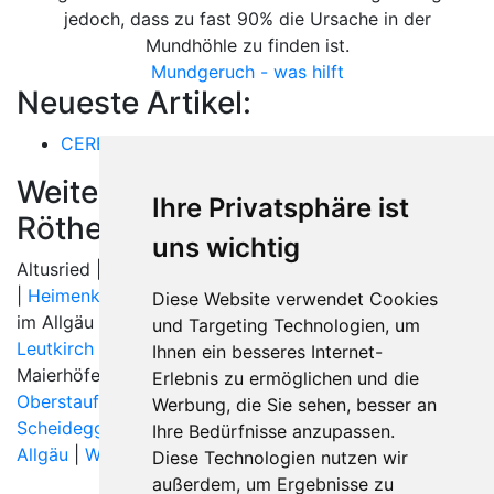
jedoch, dass zu fast 90% die Ursache in der
Mundhöhle zu finden ist.
Mundgeruch - was hilft
Neueste Artikel:
CEREC
Weitere Orte in der Nähe von
Ihre Privatsphäre ist
Röthenbach (Allgäu)
uns wichtig
Altusried | Amtzell |
Argenbühl
| Gestratz |
Grünenbach
|
Heimenkirch
| Hergatz | Hergensweiler | Immenstadt
Diese Website verwendet Cookies
im Allgäu |
Isny im Allgäu
|
Kißlegg
|
Leutkirch
|
und Targeting Technologien, um
Leutkirch im Allgäu
|
Lindenberg im Allgäu
|
Ihnen ein besseres Internet-
Maierhöfen | Missen-Wilhams | Oberreute |
Erlebnis zu ermöglichen und die
Oberstaufen
|
Opfenbach
|
Röthenbach (Allgäu)
|
Werbung, die Sie sehen, besser an
Scheidegg
| Sigmarszell | Sulzberg | Thal |
Wangen im
Ihre Bedürfnisse anzupassen.
Allgäu
|
Weiler-Simmerberg
|
Weitnau
|
Diese Technologien nutzen wir
außerdem, um Ergebnisse zu