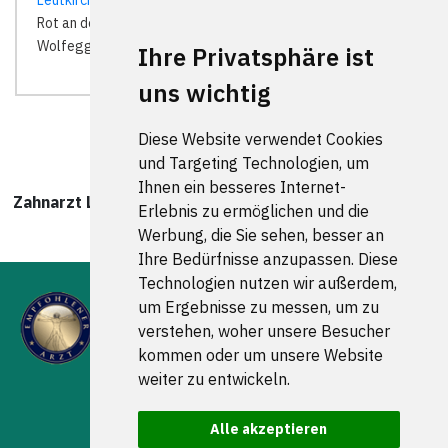
Leutkirch im Allgäu
| Maierhöfen |
Memmingen
|
Probstried
|
Rot an der Rot | Vogt |
Wangen im Allgäu
| Wiggensbach |
Wolfegg | Woringen |
Ihre Privatsphäre ist
uns wichtig
Diese Website verwendet Cookies
und Targeting Technologien, um
Ihnen ein besseres Internet-
Zahnarzt Leutkirch wurde zuletzt am 09. August 2026
Erlebnis zu ermöglichen und die
um 00:00:08 Uhr aktualisiert.
Werbung, die Sie sehen, besser an
Ihre Bedürfnisse anzupassen. Diese
Technologien nutzen wir außerdem,
um Ergebnisse zu messen, um zu
verstehen, woher unsere Besucher
kommen oder um unsere Website
weiter zu entwickeln.
FOLGEN SIE UNS
Alle akzeptieren