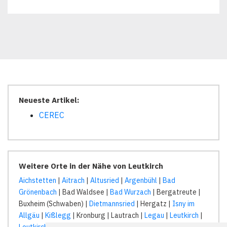
Neueste Artikel:
CEREC
Weitere Orte in der Nähe von Leutkirch
Aichstetten
|
Aitrach
|
Altusried
|
Argenbühl
|
Bad
Grönenbach
| Bad Waldsee |
Bad Wurzach
| Bergatreute |
Buxheim (Schwaben) |
Dietmannsried
| Hergatz |
Isny im
Allgäu
|
Kißlegg
| Kronburg | Lautrach |
Legau
|
Leutkirch
|