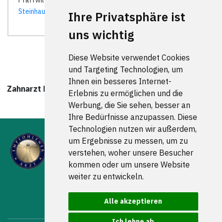
Pfaffwil | Risch |
Root
|
Rotkreuz
|
Schwyz
|
Sins
|
Steinhausen
|
Walchwil
|
Zug
|
Ihre Privatsphäre ist
uns wichtig
Diese Website verwendet Cookies
und Targeting Technologien, um
Ihnen ein besseres Internet-
Zahnarzt Rotkreuz wurde zuletzt am 10. August 2026
Erlebnis zu ermöglichen und die
um 00:00:08 Uhr aktualisiert.
Werbung, die Sie sehen, besser an
Ihre Bedürfnisse anzupassen. Diese
Technologien nutzen wir außerdem,
um Ergebnisse zu messen, um zu
verstehen, woher unsere Besucher
kommen oder um unsere Website
weiter zu entwickeln.
FOLGEN SIE UNS
Alle akzeptieren
Ich lehne ab