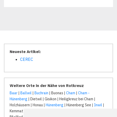
Neueste Artikel:
CEREC
Weitere Orte in der Nähe von Rotkreuz
Baar
|
Ballwil
|
Buchrain
| Buonas |
Cham
|
Cham -
Hünenberg
| Dietwil | Gisikon | Heiligkreuz bei Cham |
Holzhäusern | Honau |
Hünenberg
| Hünenberg See |
Inwil
|
Kemmatten |
Küssnacht am Rigi
| Meierskappel | Oberrüti |