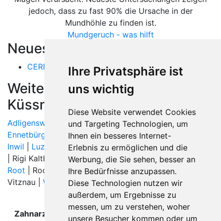
jedoch, dass zu fast 90% die Ursache in der
Mundhöhle zu finden ist.
Mundgeruch - was hilft
Neueste Artikel:
CEREC
Ihre Privatsphäre ist
Weitere Orte in der Nähe von
uns wichtig
Küssnacht am Rigi
Diese Website verwendet Cookies
Adligenswil
|
Buchrain
|
Cham
| Dierikon |
Ebikon
|
und Targeting Technologien, um
Ennetbürgen
|
Gersau
|
Goldau
| Greppen | Immensee |
Ihnen ein besseres Internet-
Inwil
|
Luzern
|
Meggen
| Meierskappel | Merlischachen
Erlebnis zu ermöglichen und die
| Rigi Kaltbad | Rigi Klösterli | Rigi Kulm | Rigi Staffel |
Werbung, die Sie sehen, besser an
Root
| Root Längenbold |
Rotkreuz
| Udligenswil |
Ihre Bedürfnisse anzupassen.
Vitznau |
Walchwil
|
Weggis
|
Zug
|
Diese Technologien nutzen wir
außerdem, um Ergebnisse zu
messen, um zu verstehen, woher
Zahnarzt Küssnacht am Rigi wurde zuletzt am 06.
unsere Besucher kommen oder um