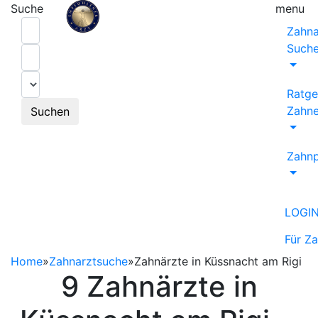
Suche
menu
Zahna
Such
Ratge
Zahne
Suchen
Zahnp
LOGI
Für Z
Home
»
Zahnarztsuche
»
Zahnärzte in Küssnacht am Rigi
9 Zahnärzte in