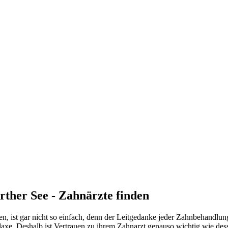
her See - Zahnärzte finden
en, ist gar nicht so einfach, denn der Leitgedanke jeder Zahnbehandlun
axe. Deshalb ist Vertrauen zu ihrem Zahnarzt genauso wichtig wie dess