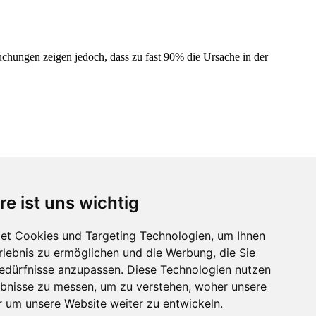
chungen zeigen jedoch, dass zu fast 90% die Ursache in der
enfurt Wölfnitz |
Klagenfurt am Wörthersee
| Krumpendorf |
re ist uns wichtig
islau |
St. Veit an der Glan
| Tuderschitz | Tultschnig |
Velden am
et Cookies und Targeting Technologien, um Ihnen
Erlebnis zu ermöglichen und die Werbung, die Sie
Bedürfnisse anzupassen. Diese Technologien nutzen
bnisse zu messen, um zu verstehen, woher unsere
um unsere Website weiter zu entwickeln.