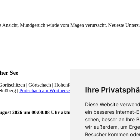
 die Ansicht, Mundgeruch würde vom Magen verursacht. Neueste Untersu
her See
Goritschitzen | Görtschach | Hohenfeld | Klagenfurt St. Ruprecht | Klag
Ihre Privatsphä
Nußberg |
Pörtschach am Wörthersee
|
Reifnitz
|
Schiefling am See
| Sim
Diese Website verwend
ein besseres Internet-
gust 2026 um 00:00:08 Uhr aktualisiert.
sehen, besser an Ihre 
wir außerdem, um Erge
Besucher kommen oder 