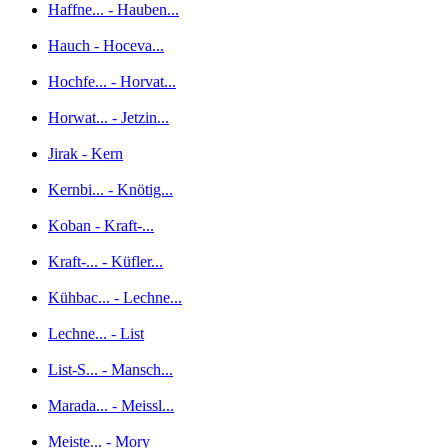
Haffne... - Hauben...
Hauch - Hoceva...
Hochfe... - Horvat...
Horwat... - Jetzin...
Jirak - Kern
Kernbi... - Knötig...
Koban - Kraft-...
Kraft-... - Küfler...
Kühbac... - Lechne...
Lechne... - List
List-S... - Mansch...
Marada... - Meissl...
Meiste... - Mory