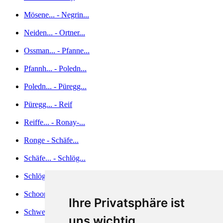
Mösene... - Negrin...
Neiden... - Ortner...
Ossman... - Pfanne...
Pfannh... - Poledn...
Poledn... - Püregg...
Püregg... - Reif
Reiffe... - Ronay-...
Ronge - Schäfe...
Schäfe... - Schlög...
Schlög... - Schönl...
Schoop... - Schwär...
Ihre Privatsphäre ist
Schweh... - Six
uns wichtig