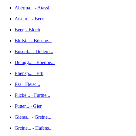
Aberma... - Atassi...
Atschr... - Beer
Beer, - Bloch
Blufst... - Büsche...
Busenl... - Dellem...
Delugg... - Ebenbe...
Ebensp... - Ertl
Ess - Fleisc...
Flicke... - Furtne...
Futter... - Gier
Gieras... - Greine...
Greine... - Hafens...