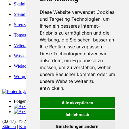
Skalni... - Steinb...
Diese Website verwendet Cookies
Steind... - Stremn...
und Targeting Technologien, um
Streuß... - Tomann...
Ihnen ein besseres Internet-
Erlebnis zu ermöglichen und die
Tomase... - Vescol...
Werbung, die Sie sehen, besser an
Vetter... - Wasser...
Ihre Bedürfnisse anzupassen.
Diese Technologien nutzen wir
Wasser... - Wiegel...
außerdem, um Ergebnisse zu
Wielac... - Worel
messen, um zu verstehen, woher
unsere Besucher kommen oder um
Wörgöt... - Zymbal...
unsere Website weiter zu
entwickeln.
Folgen Sie uns
Alle akzeptieren
Ich lehne ab
(0.047) © 2004 - 2026 DEV AG |
Zahnarztsuche
|
Zahnärzte in
Einstellungen ändern
Städten
|
Kontakt
|
Impressum
|
AGB
|
Datenschutz
|