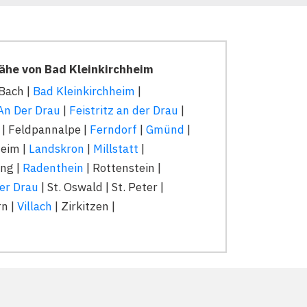
Nähe von Bad Kleinkirchheim
 Bach |
Bad Kleinkirchheim
|
 An Der Drau
|
Feistritz an der Drau
|
| Feldpannalpe |
Ferndorf
|
Gmünd
|
heim |
Landskron
|
Millstatt
|
ng |
Radenthein
| Rottenstein |
der Drau
| St. Oswald | St. Peter |
rn |
Villach
| Zirkitzen |