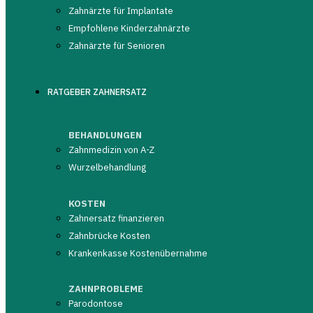
Zahnärzte für Implantate
Empfohlene Kinderzahnärzte
Dr. med. dent. Jürgen Kuchenmeister
Zahnärzte für Senioren
Zahnarzt
+49 (0)8378 - 12 99
RATGEBER ZAHNERSATZ
BEHANDLUNGEN
0 Bewertungen
Zahnmedizin von A-Z
aus 0 Quellen
Wurzelbehandlung
0,0 von 5
☆☆☆☆☆
KOSTEN
Zahnersatz finanzieren
Zahnbrücke Kosten
Krankenkasse Kostenübernahme
Zahnarzt empfehlen
Bewertungen lesen
ZAHNPROBLEME
Parodontose