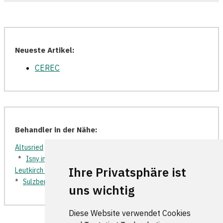
Neueste Artikel:
CEREC
Behandler in der Nähe:
Altusried
*
Durach
*
Grünenbach
*
Immenstadt im Allgäu
*
Isny im Allgäu
*
Kempten (Allgäu)
*
Leutkirch
*
Ihre Privatsphäre ist
Leutkirch im Allgäu
*
Nesselwang
*
Röthenbach (Allgäu)
*
Sulzberg
*
Waltenhofen
*
Weitnau
*
Wiggensbach
*
uns wichtig
Diese Website verwendet Cookies