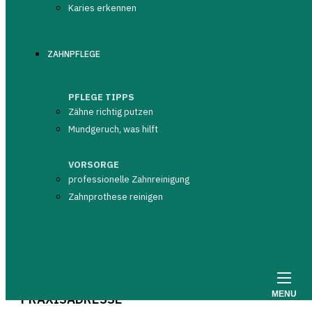
Karies erkennen
ZAHNARZT
ZAHNPFLEGE
DR. JÜRGEN KUCHENMEISTER
TELEFON
PFLEGE TIPPS
+49 (0)8378 - 12 99
Zähne richtig putzen
Mundgeruch, was hilft
PROFILAUFRUFE
505
VORSORGE
ARZT HOMEPAGE
professionelle Zahnreinigung
NICHT EINGETRAGEN
Zahnprothese reinigen
Nachricht senden
MENU
PRAXISADRESSE