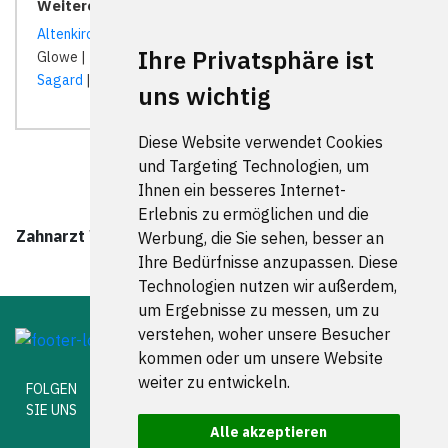
Weitere Orte in der Nähe von Wiek
Altenkirchen (Rügen)
|
Bergen auf Rügen
| Breege |
Gingst
|
Ihre Privatsphäre ist
Glowe | Insel Hiddensee | Lohme | Neuenkirchen (Rügen) |
Sagard
|
Trent
| Trent (Rügen) |
Wiek
|
uns wichtig
Diese Website verwendet Cookies
und Targeting Technologien, um
Ihnen ein besseres Internet-
Erlebnis zu ermöglichen und die
Zahnarzt Wiek wurde zuletzt am 08. August 2026 um
Werbung, die Sie sehen, besser an
00:00:08 Uhr aktualisiert.
Ihre Bedürfnisse anzupassen. Diese
Technologien nutzen wir außerdem,
um Ergebnisse zu messen, um zu
verstehen, woher unsere Besucher
kommen oder um unsere Website
weiter zu entwickeln.
FOLGEN
SIE UNS
Alle akzeptieren