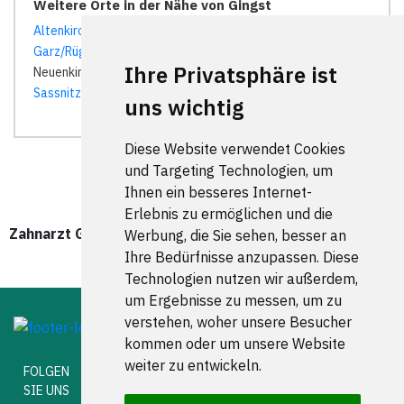
Weitere Orte in der Nähe von Gingst
Altenkirchen (Rügen)
|
Bergen auf Rügen
| Breege |
Garz/Rügen
|
Gingst
| Glowe | Insel Hiddensee | Lohme |
Ihre Privatsphäre ist
Neuenkirchen (Rügen) |
Poseritz
|
Sagard
| Samtens |
Sassnitz
|
Trent
| Trent (Rügen) |
Wiek
| Zirkow |
uns wichtig
Diese Website verwendet Cookies
und Targeting Technologien, um
Ihnen ein besseres Internet-
Erlebnis zu ermöglichen und die
Zahnarzt Gingst wurde zuletzt am 08. August 2026 um
Werbung, die Sie sehen, besser an
00:00:08 Uhr aktualisiert.
Ihre Bedürfnisse anzupassen. Diese
Technologien nutzen wir außerdem,
um Ergebnisse zu messen, um zu
verstehen, woher unsere Besucher
kommen oder um unsere Website
weiter zu entwickeln.
FOLGEN
SIE UNS