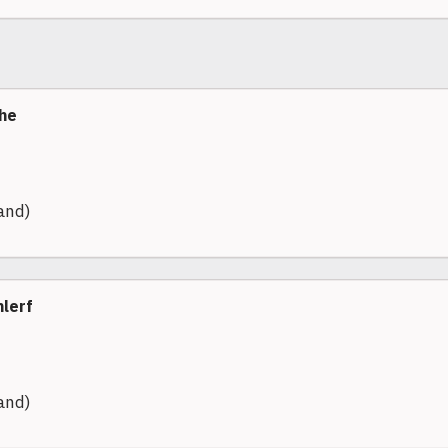
he
and)
hlerf
and)