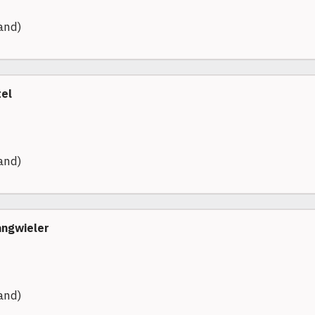
and)
tel
and)
angwieler
and)