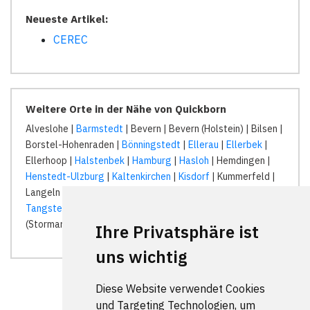
Neueste Artikel:
CEREC
Weitere Orte in der Nähe von Quickborn
Alveslohe |
Barmstedt
| Bevern | Bevern (Holstein) | Bilsen |
Borstel-Hohenraden |
Bönningstedt
|
Ellerau
|
Ellerbek
|
Ellerhoop |
Halstenbek
|
Hamburg
|
Hasloh
| Hemdingen |
Henstedt-Ulzburg
|
Kaltenkirchen
|
Kisdorf
| Kummerfeld |
Langeln |
Norderstedt
|
Pinneberg
|
Quickborn
|
Rellingen
|
Tangstedt
| Tangstedt (Kreis Pinneberg) | Tangstedt
(Stormarn) | Wakendorf bei Henstedt-Ulzburg |
Ihre Privatsphäre ist
uns wichtig
Diese Website verwendet Cookies
und Targeting Technologien, um