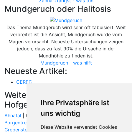
Zahnarztangst - was tun
Mundgeruch oder Halitosis
Das Thema Mundgeruch wird sehr oft tabuisiert. Weit
verbreitet ist die Ansicht, Mundgeruch würde vom
Magen verursacht. Neueste Untersuchungen zeigen
jedoch, dass zu fast 90% die Ursache in der
Mundhöhle zu finden ist.
Mundgeruch - was hilft
Neueste Artikel:
CEREC
Weitere Orte in der Nähe von
Ihre Privatsphäre ist
Hofgeismar
uns wichtig
Ahnatal
| Bad Karlshafen |
Beverungen
| Bodenfelde |
Borgentreich
| Breuna |
Calden
|
Espenau
|
Fuldatal
|
Diese Website verwendet Cookies
Grebenstein
| Habichtswald | Hannoversch Münden |