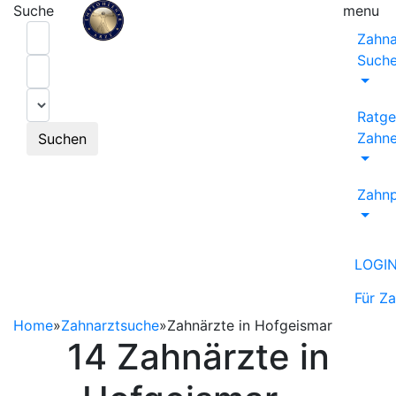
Suche
menu
Zahna
Such
Ratge
Zahne
Suchen
Zahnp
LOGI
Für Z
Home
»
Zahnarztsuche
»
Zahnärzte in Hofgeismar
14 Zahnärzte in