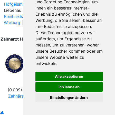
und Targeting Technologien, um
Hofgeismar
|
Immenhausen
| Kassel | Lauenförde |
Ihnen ein besseres Internet-
Liebenau |
Liebenau (Hessen)
| Oberweser |
Erlebnis zu ermöglichen und die
Reinhardshagen
|
Trendelburg
|
Vellmar
| Wahlsburg |
Werbung, die Sie sehen, besser an
Warburg
| Willebadessen | Wolfhagen |
Zierenberg
|
Ihre Bedürfnisse anzupassen.
Diese Technologien nutzen wir
außerdem, um Ergebnisse zu
Zahnarzt Hofgeismar wurde zuletzt am 06. August 2026
messen, um zu verstehen, woher
um 00:00:08 Uhr aktualisiert.
unsere Besucher kommen oder um
unsere Website weiter zu
entwickeln.
Alle akzeptieren
Folgen Sie uns
Ich lehne ab
(0.009) © 2004 - 2026 DEV AG |
Zahnarztsuche
|
Zahnärzte in Städten
|
Kontakt
|
Impressum
|
AGB
|
Einstellungen ändern
Datenschutz
|
Verhaltenskodex
▲