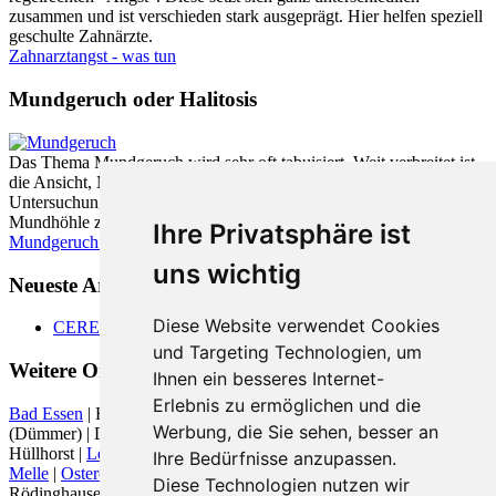
zusammen und ist verschieden stark ausgeprägt. Hier helfen speziell
geschulte Zahnärzte.
Zahnarztangst - was tun
Mundgeruch oder Halitosis
Das Thema Mundgeruch wird sehr oft tabuisiert. Weit verbreitet ist
die Ansicht, Mundgeruch würde vom Magen verursacht. Neueste
Untersuchungen zeigen jedoch, dass zu fast 90% die Ursache in der
Mundhöhle zu finden ist.
Ihre Privatsphäre ist
Mundgeruch - was hilft
uns wichtig
Neueste Artikel:
Diese Website verwendet Cookies
CEREC
und Targeting Technologien, um
Weitere Orte in der Nähe von Vellmar
Ihnen ein besseres Internet-
Erlebnis zu ermöglichen und die
Bad Essen
| Belm | Bissendorf |
Bohmte
|
Damme
| Damme
Werbung, die Sie sehen, besser an
(Dümmer) | Diepenau | Diepholz |
Espelkamp
| Hemsloh | Hille |
Hüllhorst |
Lembruch
|
Lemförde
|
Lübbecke
| Marl (Dümmer) |
Ihre Bedürfnisse anzupassen.
Melle
|
Ostercappeln
|
Preußisch Oldendorf
|
Rahden
|
Rehden
|
Diese Technologien nutzen wir
Rödinghausen | Steinfeld (Oldenburg) |
Stemwede
|
Vellmar
|