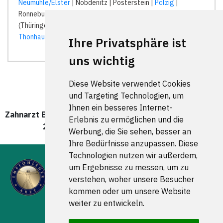
Neumühle/Elster
| Nöbdenitz | Posterstein |
Pölzig
|
Ronneburg |
Ronneburg (Thüringen)
| Rückersdorf
(Thüringen) |
Schmölln
| Seelingstädt | Teichwolframsdorf |
Thonhausen
|
Weida
|
Wünschendorf/Elster
|
Ihre Privatsphäre ist
uns wichtig
Diese Website verwendet Cookies
und Targeting Technologien, um
Ihnen ein besseres Internet-
Zahnarzt Braunichswalde wurde zuletzt am 07. August
Erlebnis zu ermöglichen und die
2026 um 00:00:08 Uhr aktualisiert.
Werbung, die Sie sehen, besser an
Ihre Bedürfnisse anzupassen. Diese
Technologien nutzen wir außerdem,
um Ergebnisse zu messen, um zu
verstehen, woher unsere Besucher
kommen oder um unsere Website
weiter zu entwickeln.
FOLGEN SIE UNS