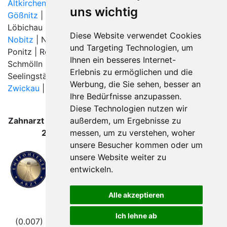
Altkirchen
|
Crimmitschau
|
Dobitschen
|
Glauchau
|
uns wichtig
Gößnitz
| Jonaswalde |
Langenbernsdorf
|
Leubnitz
|
Löbichau |
Meerane
| Mülsen |
Neukirchen/Pleiße
|
Diese Website verwendet Cookies
Nobitz
| Nöbdenitz | Oberrothenbach | Oberwiera |
und Targeting Technologien, um
Ponitz | Remse | Rückersdorf (Thüringen) | Saara bei
Ihnen ein besseres Internet-
Schmölln |
Schmölln
| Schönberg (Sachsen) |
Erlebnis zu ermöglichen und die
Seelingstädt |
Thonhausen
|
Werdau
|
Windischleuba
|
Werbung, die Sie sehen, besser an
Zwickau
|
Ihre Bedürfnisse anzupassen.
Diese Technologien nutzen wir
außerdem, um Ergebnisse zu
Zahnarzt Crimmitschau wurde zuletzt am 08. August
messen, um zu verstehen, woher
2026 um 00:00:08 Uhr aktualisiert.
unsere Besucher kommen oder um
unsere Website weiter zu
entwickeln.
Alle akzeptieren
Folgen Sie uns
Ich lehne ab
(0.007) © 2004 - 2026 DEV AG |
Zahnarztsuche
|