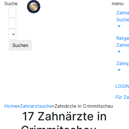
Suche
menu
Zahna
Such
Ratge
Zahne
Suchen
Zahnp
LOGI
Für Z
Home
»
Zahnarztsuche
»
Zahnärzte in Crimmitschau
17 Zahnärzte in