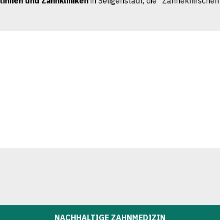
innen und Zahnkliniken
in Seligenstadt, die "Zähneknirschen
NACHHALTIGE ZAHNMEDIZIN