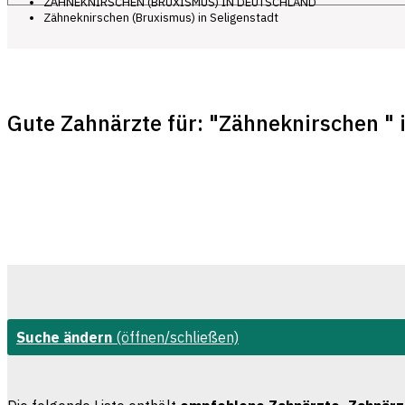
ZÄHNEKNIRSCHEN (BRUXISMUS) IN DEUTSCHLAND
Zähneknirschen (Bruxismus) in Seligenstadt
Gute Zahnärzte für: "Zähneknirschen " 
Suche ändern
(öffnen/schließen)