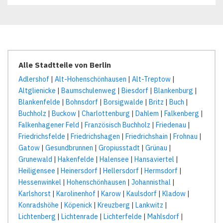
Alle Stadtteile von Berlin
Adlershof
|
Alt-Hohenschönhausen
|
Alt-Treptow
|
Altglienicke
|
Baumschulenweg
|
Biesdorf
|
Blankenburg
|
Blankenfelde
|
Bohnsdorf
|
Borsigwalde
|
Britz
|
Buch
|
Buchholz
|
Buckow
|
Charlottenburg
|
Dahlem
|
Falkenberg
|
Falkenhagener Feld
|
Französisch Buchholz
|
Friedenau
|
Friedrichsfelde
|
Friedrichshagen
|
Friedrichshain
|
Frohnau
|
Gatow
|
Gesundbrunnen
|
Gropiusstadt
|
Grünau
|
Grunewald
|
Hakenfelde
|
Halensee
|
Hansaviertel
|
Heiligensee
|
Heinersdorf
|
Hellersdorf
|
Hermsdorf
|
Hessenwinkel
|
Hohenschönhausen
|
Johannisthal
|
Karlshorst
|
Karolinenhof
|
Karow
|
Kaulsdorf
|
Kladow
|
Konradshöhe
|
Köpenick
|
Kreuzberg
|
Lankwitz
|
Lichtenberg
|
Lichtenrade
|
Lichterfelde
|
Mahlsdorf
|