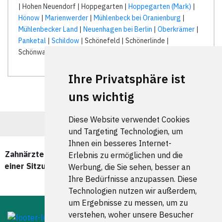
| Hohen Neuendorf | Hoppegarten |
Hoppegarten (Mark)
|
Hönow
|
Marienwerder
|
Mühlenbeck bei Oranienburg
|
Mühlenbecker Land
|
Neuenhagen bei Berlin
|
Oberkrämer
|
Panketal
|
Schildow
| Schönefeld | Schönerlinde |
Schönwalde |
Velten
|
Wandlitz
|
Werneuchen
|
Ihre Privatsphäre ist
uns wichtig
Diese Website verwendet Cookies
und Targeting Technologien, um
Ihnen ein besseres Internet-
Zahnärzte und Zahnärztinnen für CEREC - Zahnersatz in
Erlebnis zu ermöglichen und die
einer Sitzung in Berlin Weißensee wurde zuletzt am 07
Werbung, die Sie sehen, besser an
August 2026 aktualisiert.
Ihre Bedürfnisse anzupassen. Diese
Technologien nutzen wir außerdem,
um Ergebnisse zu messen, um zu
verstehen, woher unsere Besucher