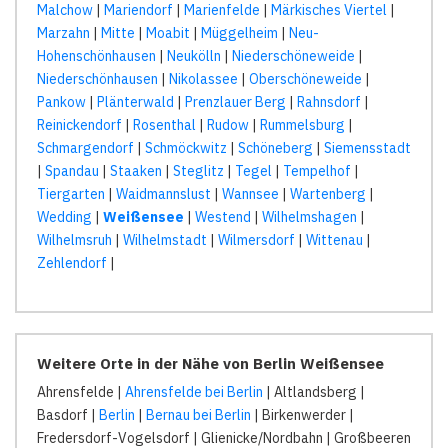
Malchow
|
Mariendorf
|
Marienfelde
|
Märkisches Viertel
|
Marzahn
|
Mitte
|
Moabit
|
Müggelheim
|
Neu-
Hohenschönhausen
|
Neukölln
|
Niederschöneweide
|
Niederschönhausen
|
Nikolassee
|
Oberschöneweide
|
Pankow
|
Plänterwald
|
Prenzlauer Berg
|
Rahnsdorf
|
Reinickendorf
|
Rosenthal
|
Rudow
|
Rummelsburg
|
Schmargendorf
|
Schmöckwitz
|
Schöneberg
|
Siemensstadt
|
Spandau
|
Staaken
|
Steglitz
|
Tegel
|
Tempelhof
|
Tiergarten
|
Waidmannslust
|
Wannsee
|
Wartenberg
|
Wedding
|
Weißensee
|
Westend
|
Wilhelmshagen
|
Wilhelmsruh
|
Wilhelmstadt
|
Wilmersdorf
|
Wittenau
|
Zehlendorf
|
Weitere Orte in der Nähe von Berlin Weißensee
Ahrensfelde |
Ahrensfelde bei Berlin
| Altlandsberg |
Basdorf |
Berlin
|
Bernau bei Berlin
| Birkenwerder |
Fredersdorf-Vogelsdorf | Glienicke/Nordbahn | Großbeeren