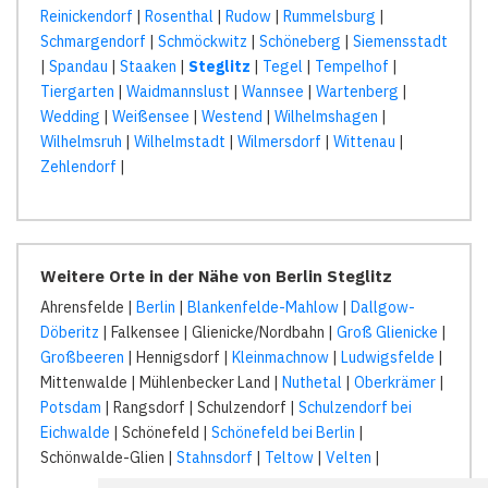
Reinickendorf
|
Rosenthal
|
Rudow
|
Rummelsburg
|
Schmargendorf
|
Schmöckwitz
|
Schöneberg
|
Siemensstadt
|
Spandau
|
Staaken
|
Steglitz
|
Tegel
|
Tempelhof
|
Tiergarten
|
Waidmannslust
|
Wannsee
|
Wartenberg
|
Wedding
|
Weißensee
|
Westend
|
Wilhelmshagen
|
Wilhelmsruh
|
Wilhelmstadt
|
Wilmersdorf
|
Wittenau
|
Zehlendorf
|
Weitere Orte in der Nähe von Berlin Steglitz
Ahrensfelde |
Berlin
|
Blankenfelde-Mahlow
|
Dallgow-
Döberitz
| Falkensee | Glienicke/Nordbahn |
Groß Glienicke
|
Großbeeren
| Hennigsdorf |
Kleinmachnow
|
Ludwigsfelde
|
Mittenwalde | Mühlenbecker Land |
Nuthetal
|
Oberkrämer
|
Potsdam
| Rangsdorf | Schulzendorf |
Schulzendorf bei
Eichwalde
| Schönefeld |
Schönefeld bei Berlin
|
Schönwalde-Glien |
Stahnsdorf
|
Teltow
|
Velten
|