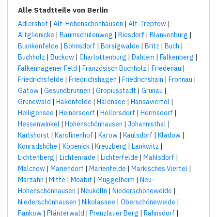
Alle Stadtteile von Berlin
Adlershof
|
Alt-Hohenschönhausen
|
Alt-Treptow
|
Altglienicke
|
Baumschulenweg
|
Biesdorf
|
Blankenburg
|
Blankenfelde
|
Bohnsdorf
|
Borsigwalde
|
Britz
|
Buch
|
Buchholz
|
Buckow
|
Charlottenburg
|
Dahlem
|
Falkenberg
|
Falkenhagener Feld
|
Französisch Buchholz
|
Friedenau
|
Friedrichsfelde
|
Friedrichshagen
|
Friedrichshain
|
Frohnau
|
Gatow
|
Gesundbrunnen
|
Gropiusstadt
|
Grünau
|
Grunewald
|
Hakenfelde
|
Halensee
|
Hansaviertel
|
Heiligensee
|
Heinersdorf
|
Hellersdorf
|
Hermsdorf
|
Hessenwinkel
|
Hohenschönhausen
|
Johannisthal
|
Karlshorst
|
Karolinenhof
|
Karow
|
Kaulsdorf
|
Kladow
|
Konradshöhe
|
Köpenick
|
Kreuzberg
|
Lankwitz
|
Lichtenberg
|
Lichtenrade
|
Lichterfelde
|
Mahlsdorf
|
Malchow
|
Mariendorf
|
Marienfelde
|
Märkisches Viertel
|
Marzahn
|
Mitte
|
Moabit
|
Müggelheim
|
Neu-
Hohenschönhausen
|
Neukölln
|
Niederschöneweide
|
Niederschönhausen
|
Nikolassee
|
Oberschöneweide
|
Pankow
|
Plänterwald
|
Prenzlauer Berg
|
Rahnsdorf
|