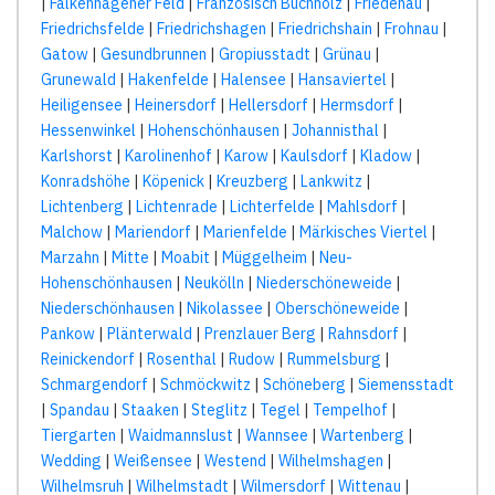
|
Falkenhagener Feld
|
Französisch Buchholz
|
Friedenau
|
Friedrichsfelde
|
Friedrichshagen
|
Friedrichshain
|
Frohnau
|
Gatow
|
Gesundbrunnen
|
Gropiusstadt
|
Grünau
|
Grunewald
|
Hakenfelde
|
Halensee
|
Hansaviertel
|
Heiligensee
|
Heinersdorf
|
Hellersdorf
|
Hermsdorf
|
Hessenwinkel
|
Hohenschönhausen
|
Johannisthal
|
Karlshorst
|
Karolinenhof
|
Karow
|
Kaulsdorf
|
Kladow
|
Konradshöhe
|
Köpenick
|
Kreuzberg
|
Lankwitz
|
Lichtenberg
|
Lichtenrade
|
Lichterfelde
|
Mahlsdorf
|
Malchow
|
Mariendorf
|
Marienfelde
|
Märkisches Viertel
|
Marzahn
|
Mitte
|
Moabit
|
Müggelheim
|
Neu-
Hohenschönhausen
|
Neukölln
|
Niederschöneweide
|
Niederschönhausen
|
Nikolassee
|
Oberschöneweide
|
Pankow
|
Plänterwald
|
Prenzlauer Berg
|
Rahnsdorf
|
Reinickendorf
|
Rosenthal
|
Rudow
|
Rummelsburg
|
Schmargendorf
|
Schmöckwitz
|
Schöneberg
|
Siemensstadt
|
Spandau
|
Staaken
|
Steglitz
|
Tegel
|
Tempelhof
|
Tiergarten
|
Waidmannslust
|
Wannsee
|
Wartenberg
|
Wedding
|
Weißensee
|
Westend
|
Wilhelmshagen
|
Wilhelmsruh
|
Wilhelmstadt
|
Wilmersdorf
|
Wittenau
|