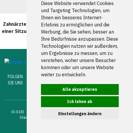
Diese Website verwendet Cookies
und Targeting Technologien, um
Ihnen ein besseres Internet-
Zahnärzte und Zahnärztinnen für CEREC - Zahnersatz in
Erlebnis zu ermöglichen und die
einer Sitzung in Berlin Charlottenburg wurde zuletzt am
Werbung, die Sie sehen, besser an
05 August 2026 aktualisiert.
Ihre Bedürfnisse anzupassen. Diese
Technologien nutzen wir außerdem,
um Ergebnisse zu messen, um zu
verstehen, woher unsere Besucher
kommen oder um unsere Website
weiter zu entwickeln.
FOLGEN
SIE UNS
Alle akzeptieren
Ich lehne ab
(0.018) © 2004 - 2026 DEV AG |
Zahnarztsuche
|
Zahnärzte in
Einstellungen ändern
Städten
|
Kontakt
|
Impressum
|
AGB
|
Datenschutz
|
Verhaltenskodex