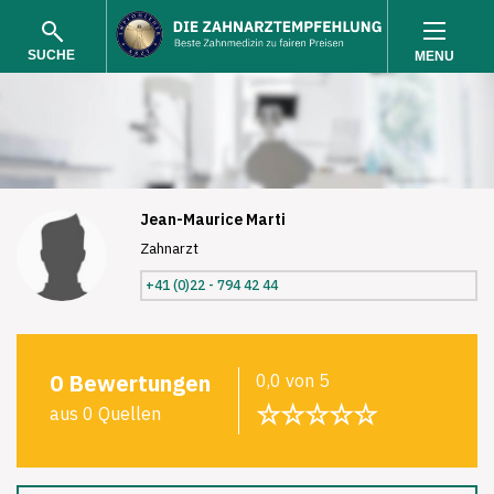
SUCHE
MENU
Jean-Maurice Marti
Zahnarzt
SUCHEN
+41 (0)22 - 794 42 44
0 Bewertungen
0,0 von 5
☆☆☆☆☆
aus 0 Quellen