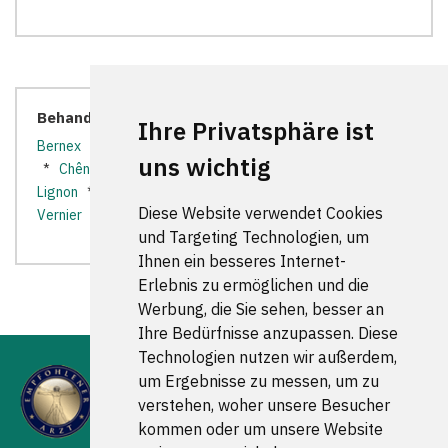
Behandler in der Nähe:
Ihre Privatsphäre ist
Bernex
*
Carouge GE
*
Châtelaine
*
Chêne-Bougeries
uns wichtig
*
Chêne-Bourg
*
Genève (Genf)
*
Grand-Lancy
*
Le
Lignon
*
Les Avanchets
*
Onex
*
Petit-Lancy
*
Diese Website verwendet Cookies
Vernier
*
Vessy
*
Veyrier
*
und Targeting Technologien, um
Ihnen ein besseres Internet-
Erlebnis zu ermöglichen und die
Werbung, die Sie sehen, besser an
Ihre Bedürfnisse anzupassen. Diese
Technologien nutzen wir außerdem,
um Ergebnisse zu messen, um zu
verstehen, woher unsere Besucher
kommen oder um unsere Website