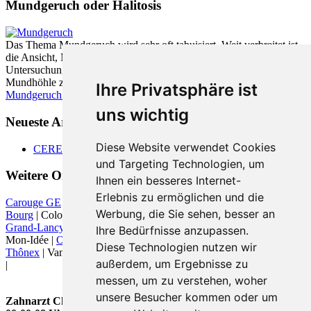
Mundgeruch oder Halitosis
Das Thema Mundgeruch wird sehr oft tabuisiert. Weit verbreitet ist
die Ansicht, Mundgeruch würde vom Magen verursacht. Neueste
Untersuchungen zeigen jedoch, dass zu fast 90% die Ursache in der
Mundhöhle zu finden ist.
Ihre Privatsphäre ist
Mundgeruch - was hilft
uns wichtig
Neueste Artikel:
Diese Website verwendet Cookies
CEREC
und Targeting Technologien, um
Weitere Orte in der Nähe von Chêne-Bourg
Ihnen ein besseres Internet-
Erlebnis zu ermöglichen und die
Carouge GE
| Chevrier | Chougny |
Chêne-Bougeries
|
Chêne-
Werbung, die Sie sehen, besser an
Bourg
| Cologny | Conches | Fossard |
Genève (Genf)
| Ginevra |
Grand-Lancy
|
Le Grand-Saconnex
|
Les Avanchets
| Moillesulaz |
Ihre Bedürfnisse anzupassen.
Mon-Idée |
Onex
|
Petit-Lancy
|
Plan-les-Ouates
| Puplinge | Sierne |
Diese Technologien nutzen wir
Thônex
| Vandoeuvres |
Vesenaz
|
Vessy
|
Veyrier
| Villette |
Vésenaz
außerdem, um Ergebnisse zu
|
messen, um zu verstehen, woher
unsere Besucher kommen oder um
Zahnarzt Chêne-Bourg wurde zuletzt am 09. August 2026 um