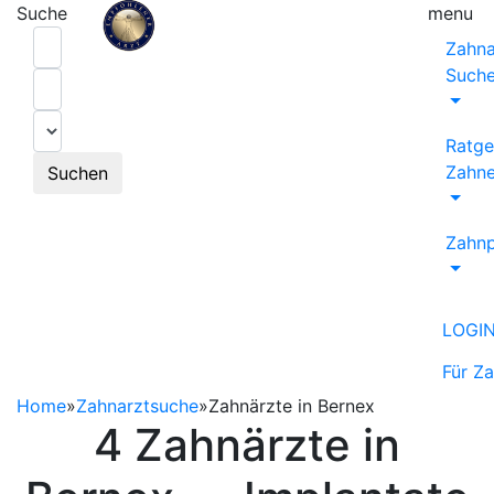
Suche
menu
Zahna
Such
Ratge
Zahne
Suchen
Zahnp
LOGI
Für Z
Home
»
Zahnarztsuche
»
Zahnärzte in Bernex
4 Zahnärzte in