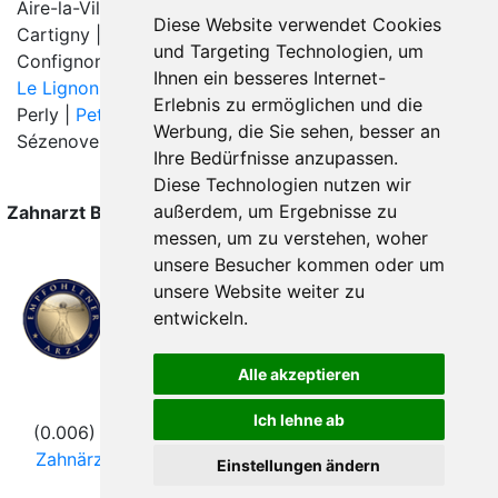
Aire-la-Ville | Arare | Avusy |
Bernex
|
Carouge GE
|
Diese Website verwendet Cookies
Cartigny | Certoux |
Châtelaine
| Chèvres |
Cointrin
|
und Targeting Technologien, um
Confignon |
Genève (Genf)
|
Grand-Lancy
| Laconnex |
Ihnen ein besseres Internet-
Le Lignon
|
Les Avanchets
| Lully |
Meyrin
|
Onex
|
Erlebnis zu ermöglichen und die
Perly |
Petit-Lancy
|
Plan-les-Ouates
|
Satigny
| Soral |
Werbung, die Sie sehen, besser an
Sézenove |
Vernier
|
Vessy
|
Ihre Bedürfnisse anzupassen.
Diese Technologien nutzen wir
außerdem, um Ergebnisse zu
Zahnarzt Bernex wurde zuletzt am 07. August 2026 um
messen, um zu verstehen, woher
00:00:08 Uhr aktualisiert.
unsere Besucher kommen oder um
unsere Website weiter zu
entwickeln.
Alle akzeptieren
Folgen Sie uns
Ich lehne ab
(0.006) © 2004 - 2026 DEV AG |
Zahnarztsuche
|
Zahnärzte in Städten
|
Kontakt
|
Impressum
|
AGB
|
Einstellungen ändern
Datenschutz
|
Verhaltenskodex