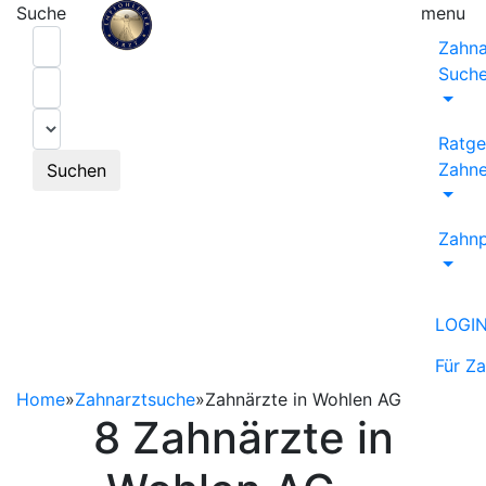
Suche
menu
Zahna
Such
Ratge
Zahne
Suchen
Zahnp
LOGI
Für Z
Home
»
Zahnarztsuche
»
Zahnärzte in Wohlen AG
8 Zahnärzte in