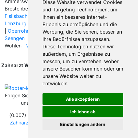
Ammerswil | Anglikon |
Birr
|
Bremgarten AG
|
Diese Website verwendet Cookies
Brestenberg | Büttikon | Dintikon |
Dottikon
| Egliswil |
und Targeting Technologien, um
Fislisbach
| Hendschiken | Hilfikon | Hägglingen |
Ihnen ein besseres Internet-
Lenzburg
|
Meisterschwanden
|
Mellingen
|
Niederlenz
Erlebnis zu ermöglichen und die
|
Oberrohrdorf
| Othmarsingen |
Sarmenstorf
|
Werbung, die Sie sehen, besser an
Seengen
|
Seon
| Staufen |
Villmergen
|
Wildegg
|
Ihre Bedürfnisse anzupassen.
Wohlen |
Wohlen AG
|
Diese Technologien nutzen wir
außerdem, um Ergebnisse zu
messen, um zu verstehen, woher
Zahnarzt Wohlen AG wurde zuletzt am 08. August 2026
unsere Besucher kommen oder um
um 00:00:08 Uhr aktualisiert.
unsere Website weiter zu
entwickeln.
Folgen Sie
Alle akzeptieren
uns
Ich lehne ab
(0.007) © 2004 - 2026 DEV AG |
Zahnarztsuche
|
Zahnärzte in Städten
|
Kontakt
|
Impressum
|
AGB
|
Einstellungen ändern
Datenschutz
|
Verhaltenskodex