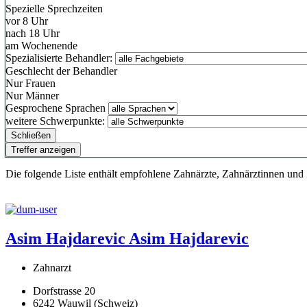
Spezielle Sprechzeiten
vor 8 Uhr
nach 18 Uhr
am Wochenende
Spezialisierte Behandler:
Geschlecht der Behandler
Nur Frauen
Nur Männer
Gesprochene Sprachen
weitere Schwerpunkte:
Schließen
Treffer anzeigen
Die folgende Liste enthält empfohlene Zahnärzte, Zahnärztinnen und
Asim Hajdarevic
Asim Hajdarevic
Zahnarzt
Dorfstrasse 20
6242 Wauwil (Schweiz)