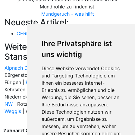
Mundhöhle zu finden ist.
Mundgeruch - was hilft
Neueste Artikel:
CEREC
Ihre Privatsphäre ist
Weitere Orte in der Nähe von
uns wichtig
Stans
Alpnach Dorf
|
Beckenried
|
Buochs
| Büren |
Diese Website verwendet Cookies
Bürgenstock |
Dallenwil
|
Ennetbürgen
| Ennetmoos |
und Targeting Technologien, um
Fürigen |
Hergiswil NW
|
Horw
| Kastanienbaum |
Ihnen ein besseres Internet-
Kehrsiten |
Kerns
|
Kriens
|
Luzern
|
Meggen
|
Erlebnis zu ermöglichen und die
Niederrickenbach | Obbürgen | Oberdorf |
Oberdorf
Werbung, die Sie sehen, besser an
NW
| Rotzloch | St. Niklausen |
Stans
|
Stansstad
|
Ihre Bedürfnisse anzupassen.
Weggis
| Wiesenberg |
Diese Technologien nutzen wir
außerdem, um Ergebnisse zu
messen, um zu verstehen, woher
Zahnarzt Stans wurde zuletzt am 08. August 2026 um
unsere Besucher kommen oder um