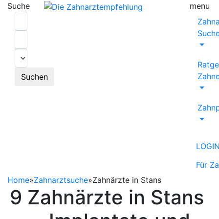
Suche
menu
Zahna
Such
Ratge
Zahne
Suchen
Zahnp
LOGI
Für Z
Home
»
Zahnarztsuche
»
Zahnärzte in Stans
9 Zahnärzte in Stans