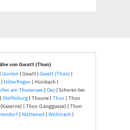
Nähe von Gwatt (Thun)
|
Gunten
| Gwatt |
Gwatt (Thun)
|
|
Hilterfingen
| Hünibach |
ofen am Thunersee
|
Oey
| Schoren bei
|
Steffisburg
| Thoune |
Thun
| Thun
 (Kaserne) | Thun (Länggasse) | Thun
tendorf
|
Wattenwil
|
Wichtrach
|
|