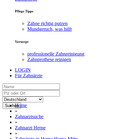
Pflege Tipps
Zähne richtig putzen
Mundgeruch, was hilft
Vorsorge
professionelle Zahnreinigung
Zahnprothese reinigen
LOGIN
Für Zahnärzte
Home
Suchen
»
Zahnarztsuche
»
Zahnarzt Herne
»
Zahnärzte in Herne Herne-Mitte