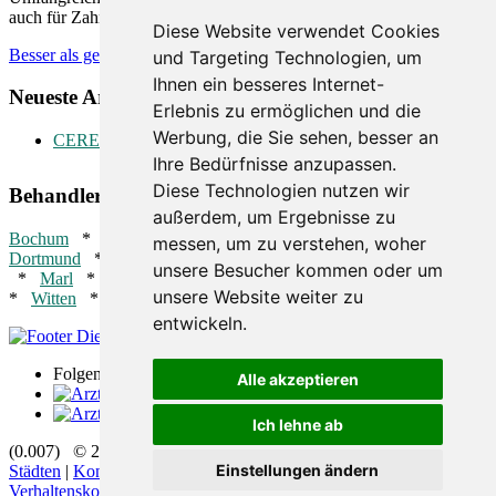
auch für Zahnärzte äußerst hilfreich. Wie können diese helfen.
Diese Website verwendet Cookies
Besser als gedacht
und Targeting Technologien, um
Ihnen ein besseres Internet-
Neueste Artikel:
Erlebnis zu ermöglichen und die
Werbung, die Sie sehen, besser an
CEREC
Ihre Bedürfnisse anzupassen.
Diese Technologien nutzen wir
Behandler in der Nähe:
außerdem, um Ergebnisse zu
Bochum
*
Castrop-Rauxel
*
Datteln
*
Dorsten
*
messen, um zu verstehen, woher
Dortmund
*
Essen
*
Gelsenkirchen
*
Hattingen
*
Herten
unsere Besucher kommen oder um
*
Marl
*
Oer-Erkenschwick
*
Recklinghausen
*
Waltrop
unsere Website weiter zu
*
Witten
*
entwickeln.
Folgen Sie uns
Alle akzeptieren
Ich lehne ab
(0.007) © 2004 - 2026 DEV AG |
Zahnarztsuche
|
Zahnärzte in
Einstellungen ändern
Städten
|
Kontakt
|
Impressum
|
AGB
|
Datenschutz
|
Verhaltenskodex