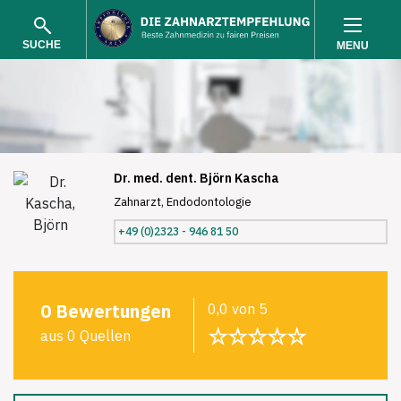
SUCHE
MENU
Dr. med. dent. Björn Kascha
Zahnarzt, Endodontologie
SUCHEN
+49 (0)2323 - 946 81 50
0 Bewertungen
0,0 von 5
☆☆☆☆☆
aus 0 Quellen