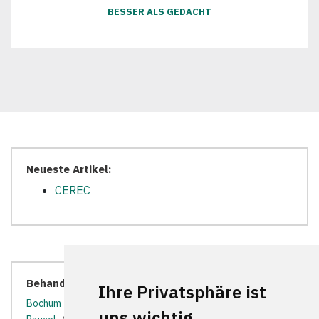
BESSER ALS GEDACHT
Neueste Artikel:
CEREC
Behandler in der Nähe:
Ihre Privatsphäre ist
Bochum
*
Bottrop
*
Bottrop-Kirchhellen
*
Castrop-
uns wichtig