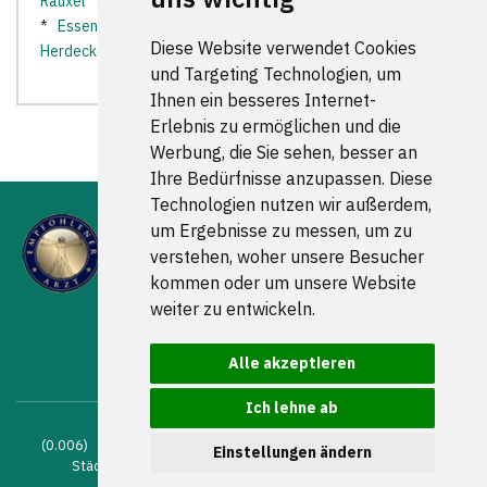
Rauxel
*
Coesfeld
*
Datteln
*
Dorsten
*
Dortmund
*
Essen
*
Gelsenkirchen
*
Gladbeck
*
Hattingen
*
Diese Website verwendet Cookies
Herdecke
*
Herten
*
und Targeting Technologien, um
Ihnen ein besseres Internet-
Erlebnis zu ermöglichen und die
Werbung, die Sie sehen, besser an
Ihre Bedürfnisse anzupassen. Diese
Technologien nutzen wir außerdem,
um Ergebnisse zu messen, um zu
verstehen, woher unsere Besucher
kommen oder um unsere Website
weiter zu entwickeln.
FOLGEN SIE UNS
Alle akzeptieren
Ich lehne ab
(0.006) © 2004 - 2026 DEV AG |
Zahnarztsuche
|
Zahnärzte in
Einstellungen ändern
Städten
|
Kontakt
|
Impressum
|
AGB
|
Datenschutz
|
Verhaltenskodex