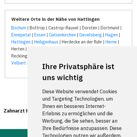
Weitere Orte in der Nähe von Hattingen
Bochum
| Bottrop | Castrop-Rauxel | Dorsten | Dortmund |
Ennepetal
|
Essen
|
Gelsenkirchen
|
Gevelsberg
|
Hagen
|
Hattingen
|
Heiligenhaus
| Herdecke an der Ruhr |
Herne
|
Herten | Mettmann | Mülheim an der Ruhr | Radevormwald |
Recklinghausen | Remscheid |
Schwelm
|
Sprockhövel
|
Velbert
|
Wetter (Ruhr)
|
Witten
|
Wuppertal
| Wülfrath |
Ihre Privatsphäre ist
uns wichtig
Diese Website verwendet Cookies
und Targeting Technologien, um
Ihnen ein besseres Internet-
Zahnarzt Hattingen wurde zuletzt am 08. August 2026
Erlebnis zu ermöglichen und die
um 00:00:08 Uhr aktualisiert.
Werbung, die Sie sehen, besser an
Ihre Bedürfnisse anzupassen. Diese
Technologien nutzen wir außerdem,