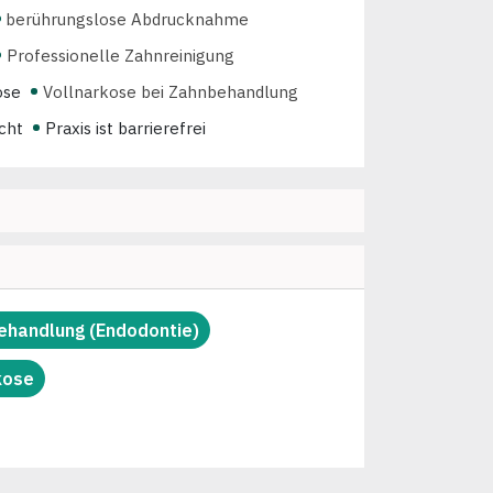
berührungslose Abdrucknahme
Professionelle Zahnreinigung
ose
Vollnarkose bei Zahnbehandlung
echt
Praxis ist barrierefrei
Wartezeit maximal 15 Minuten
itales Röntgen
3D-Röntgen (DVT)
Incognito (fast unsichtbare Zahnspange)
g
Kieferorthopädische Funktionsdiagnostik
e Zahnspangen für Erwachsene
ehandlung (Endodontie)
Erwachsene
Feste Zahnspangen für Kinder
kose
enten
Freundlichkeit am Telefon
Veneers
Ästhetischer Zahnersatz
z
Zahnersatz aus dem Ausland
brücke