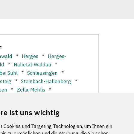
e:
nwald
*
Herges
*
Herges-
ld
*
Nahetal-Waldau
*
bei Suhl
*
Schleusingen
*
steig
*
Steinbach-Hallenberg
*
sen
*
Zella-Mehlis
*
re ist uns wichtig
t Cookies und Targeting Technologien, um Ihnen ein
nis zu ermöglichen und die Werbung, die Sie sehen,