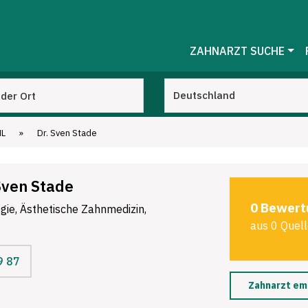
ZAHNARZT SUCHE
HL
»
Dr. Sven Stade
Sven Stade
0 Bewert
gie, Ästhetische Zahnmedizin,
aus 0 Quel
9 87
Zahnarzt em