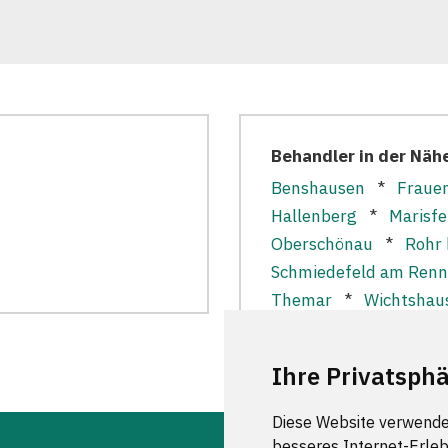
Behandler in der Näh
Benshausen
*
Fraue
Hallenberg
*
Marisfe
Oberschönau
*
Rohr 
Schmiedefeld am Renn
Themar
*
Wichtshau
Ihre Privatsphä
Diese Website verwende
besseres Internet-Erleb