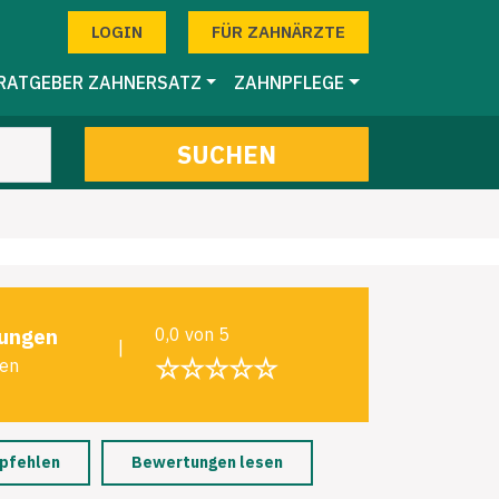
LOGIN
FÜR ZAHNÄRZTE
RATGEBER ZAHNERSATZ
ZAHNPFLEGE
SUCHEN
ungen
0,0 von 5
|
☆☆☆☆☆
len
pfehlen
Bewertungen lesen