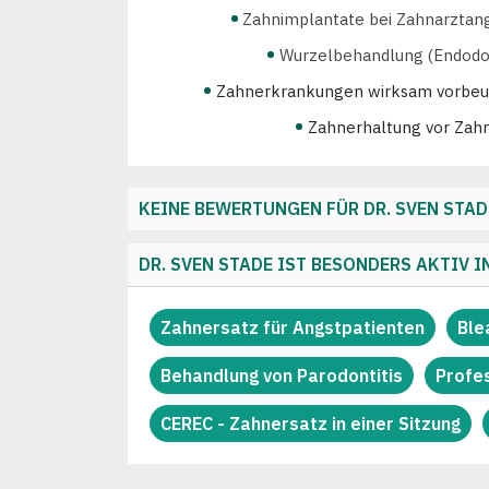
Zahnimplantate bei Zahnarztan
Wurzelbehandlung (Endodo
Zahnerkrankungen wirksam vorbe
Zahnerhaltung vor Zah
Geeignet bei eingeschränk. 
CEREC - Zahnersatz in einer Sit
KEINE BEWERTUNGEN FÜR DR. SVEN STAD
Kariesschutz durch Bracketumfeld-V
DR. SVEN STADE IST BESONDERS AKTIV I
Invisalign (fast unsichtbare Zahnspange)
Ganzheitliche Kieferorthop
Zahnersatz für Angstpatienten
Ble
Feste Zahnspangen für Erwachsene
H
Behandlung von Parodontitis
Profes
Herausnehmbare Zahnspangen 
Kurze Wartezeiten
Cerec: Keram
CEREC - Zahnersatz in einer Sitzung
Metallfreier Zahnersatz
Me
Zah