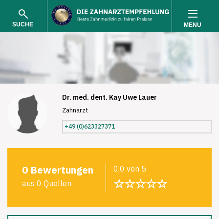
SUCHE
MENU
Dr. med. dent. Kay Uwe Lauer
Zahnarzt
SUCHEN
+49 (0)623327371
0 Bewertungen
0,0 von 5
☆☆☆☆☆
aus 0 Quellen