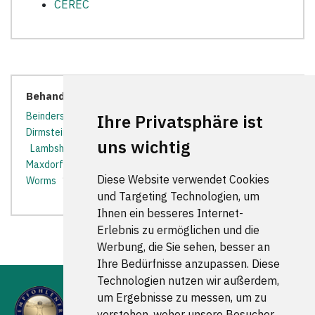
CEREC
Behandler in der Nähe:
Beindersheim
*
Birkenheide
*
Bobenheim-Roxheim
*
Ihre Privatsphäre ist
Dirmstein
*
Fußgönheim
*
Großkarlbach
*
Heßheim
*
uns wichtig
Lambsheim
*
Ludwigshafen am Rhein
*
Mannheim
*
Maxdorf
*
Mutterstadt
*
Weisenheim am Sand
*
Diese Website verwendet Cookies
Worms
*
und Targeting Technologien, um
Ihnen ein besseres Internet-
Erlebnis zu ermöglichen und die
Werbung, die Sie sehen, besser an
Ihre Bedürfnisse anzupassen. Diese
Technologien nutzen wir außerdem,
um Ergebnisse zu messen, um zu
verstehen, woher unsere Besucher