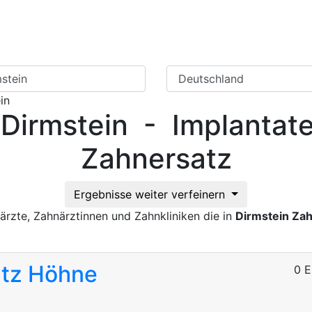
Zahnarzt Suche
Ratgeber Zahner
in
 Dirmstein - Implantat
Zahnersatz
Ergebnisse weiter verfeinern
ärzte, Zahnärztinnen und Zahnkliniken die in
Dirmstein Za
tz Höhne
0 