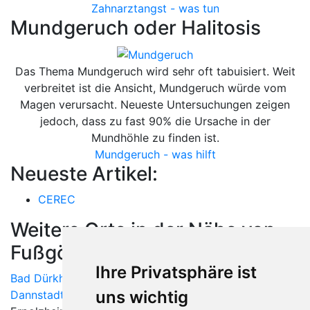
Zahnarztangst - was tun
Mundgeruch oder Halitosis
Das Thema Mundgeruch wird sehr oft tabuisiert. Weit
verbreitet ist die Ansicht, Mundgeruch würde vom
Magen verursacht. Neueste Untersuchungen zeigen
jedoch, dass zu fast 90% die Ursache in der
Mundhöhle zu finden ist.
Mundgeruch - was hilft
Neueste Artikel:
CEREC
Weitere Orte in der Nähe von
Fußgönheim
Ihre Privatsphäre ist
Bad Dürkheim
|
Birkenheide
| Böhl-Iggelheim |
uns wichtig
Dannstadt-Schauernheim
| Deidesheim | Ellerstadt |