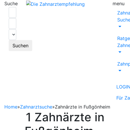
Suche
menu
Zahna
Such
Ratge
Zahne
Suchen
Zahnp
LOGI
Für Z
Home
»
Zahnarztsuche
»
Zahnärzte in Fußgönheim
1 Zahnärzte in