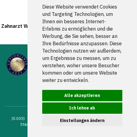
Diese Website verwendet Cookies
und Targeting Technologien, um
Ihnen ein besseres Internet-
Zahnarzt Wendeburg wurde zuletzt am 08. August 2026
Erlebnis zu ermöglichen und die
um 00:00:08 Uhr aktualisiert.
Werbung, die Sie sehen, besser an
Ihre Bedürfnisse anzupassen. Diese
Technologien nutzen wir außerdem,
um Ergebnisse zu messen, um zu
verstehen, woher unsere Besucher
kommen oder um unsere Website
weiter zu entwickeln.
FOLGEN SIE UNS
Alle akzeptieren
Ich lehne ab
(0.005) © 2004 - 2026 DEV AG |
Zahnarztsuche
|
Zahnärzte in
Einstellungen ändern
Städten
|
Kontakt
|
Impressum
|
AGB
|
Datenschutz
|
Verhaltenskodex