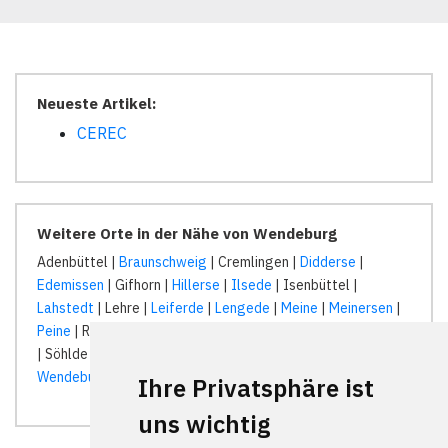
Neueste Artikel:
CEREC
Weitere Orte in der Nähe von Wendeburg
Adenbüttel |
Braunschweig
| Cremlingen |
Didderse
|
Edemissen
| Gifhorn |
Hillerse
|
Ilsede
| Isenbüttel |
Lahstedt
| Lehre |
Leiferde
|
Lengede
|
Meine
|
Meinersen
|
Peine
| Ribbesbüttel |
Rötgesbüttel
| Salzgitter |
Schwülper
| Söhlde | Uetze |
Vechelde
| Vordorf | Wasbüttel |
Wendeburg
| Wolfenbüttel |
Ihre Privatsphäre ist
uns wichtig