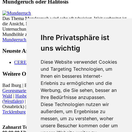
Mundgeruch oder Halitosis
Das Thema Mundgeruch wird sehr oft tabuisiert. Weit verbreitet ist
die Ansicht, Mundgeruch würde vom Magen verursacht. Neueste
Untersuchungen zeigen jedoch, dass zu fast 90% die Ursache in der
Mundhöhle zu finden ist.
Ihre Privatsphäre ist
Mundgeruch - was hilft
uns wichtig
Neueste Artikel:
Diese Website verwendet Cookies
CEREC
und Targeting Technologien, um
Weitere Orte in der Nähe von Tecklenburg
Ihnen ein besseres Internet-
Erlebnis zu ermöglichen und die
Bad Iburg | Bad Laer | Bissendorf | Bramsche | Emsdetten |
Werbung, die Sie sehen, besser an
Georgsmarienhütte
| Glandorf | Greven |
Hagen am Teutoburger
Wald
|
Hasbergen
|
Hörstel
|
Ibbenbüren
|
Ladbergen
|
Lengerich
Ihre Bedürfnisse anzupassen.
(Westfalen)
|
Lienen
|
Lotte
|
Mettingen
| Neuenkirchen (Landkreis
Diese Technologien nutzen wir
Osnabrück) |
Osnabrück
| Ostbevern |
Recke
| Rheine |
Saerbeck
|
außerdem, um Ergebnisse zu
Tecklenburg
| Voltlage | Wallenhorst |
Westerkappeln
|
messen, um zu verstehen, woher
unsere Besucher kommen oder um
Zahnarzt Tecklenburg wurde zuletzt am 08. August 2026 um