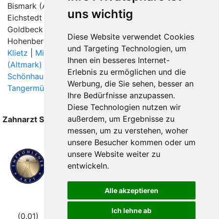
Bismark (Altmark) |
Burgstall bei Tangerhütte
|
uns wichtig
Eichstedt (Altmark) | Elbe-Parey |
Goldbeck
|
Goldbeck (Altmark) |
Grieben
| Hassel (Altmark) |
Diese Website verwendet Cookies
Hohenberg-Krusemark | Iden |
Jerichow
| Kamern |
und Targeting Technologien, um
Klietz
|
Milower Land
|
Nennhausen
|
Osterburg
Ihnen ein besseres Internet-
(Altmark)
| Rochau |
Sandau (Elbe)
| Schollene |
Erlebnis zu ermöglichen und die
Schönhausen (Elbe)
|
Stendal
|
Tangerhütte
|
Werbung, die Sie sehen, besser an
Tangermünde
| Wust-Fischbeck |
Ihre Bedürfnisse anzupassen.
Diese Technologien nutzen wir
außerdem, um Ergebnisse zu
Zahnarzt Stendal wurde zuletzt am 07. August 2026 um
messen, um zu verstehen, woher
00:00:08 Uhr aktualisiert.
unsere Besucher kommen oder um
unsere Website weiter zu
entwickeln.
Alle akzeptieren
Folgen Sie uns
Ich lehne ab
(0.01) © 2004 - 2026 DEV AG |
Zahnarztsuche
|