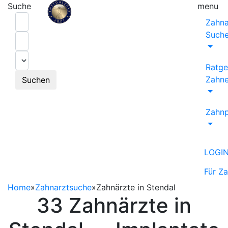
Suche
menu
Zahna
Such
Ratge
Zahne
Suchen
Zahnp
LOGI
Für Z
Home
»
Zahnarztsuche
»
Zahnärzte in Stendal
33 Zahnärzte in