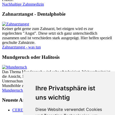
Nachhaltige Zahnmedizin
Zahnarztangst - Dentalphobie
Keiner geht gerne zum Zahnarzt, bei einigen wird es zur
regelrechten "Angst". Diese setzt sich ganz unterschiedlich
zusammen und ist verschieden stark ausgeprägt. Hier helfen speziell
geschulte Zahnärzte.
Zahnarztangst - was tun
Mundgeruch oder Halitosis
Das Thema Mundgeruch wird sehr oft tabuisiert. Weit verbreitet ist
die Ansicht, Mundgeruch würde vom Magen verursacht. Neueste
Untersuchungen zeigen jedoch, dass zu fast 90% die Ursache in der
Mundhöhle zu finden ist.
Ihre Privatsphäre ist
Mundgeruch - was hilft
uns wichtig
Neueste Artikel:
Diese Website verwendet Cookies
CEREC