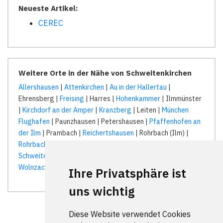
Neueste Artikel:
CEREC
Weitere Orte in der Nähe von Schweitenkirchen
Allershausen
|
Attenkirchen
|
Au in der Hallertau
|
Ehrensberg |
Freising
| Harres |
Hohenkammer
| Ilmmünster
|
Kirchdorf an der Amper
|
Kranzberg
| Leiten |
München
Flughafen
| Paunzhausen | Petershausen |
Pfaffenhofen an
der Ilm
| Prambach |
Reichertshausen
| Rohrbach (Ilm) |
Rohrbach an der Ilm
| Schaibmaierhof |
Scheyern
|
Schweitenkirchen
| Weihern | Winden | Wolfersdorf |
Wolnzach
|
Zolling
|
Ihre Privatsphäre ist
uns wichtig
Diese Website verwendet Cookies