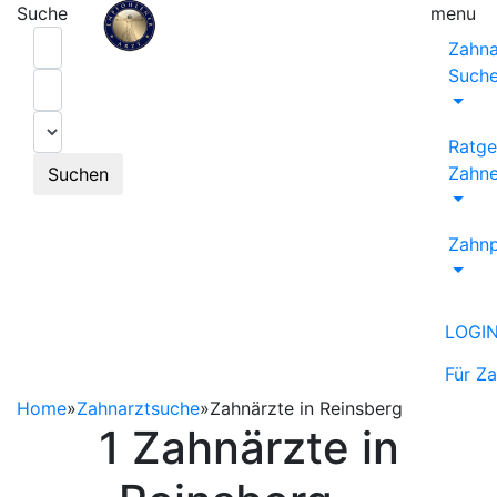
Suche
menu
Zahna
Such
Ratge
Zahne
Suchen
Zahnp
LOGI
Für Z
Home
»
Zahnarztsuche
»
Zahnärzte in Reinsberg
1 Zahnärzte in