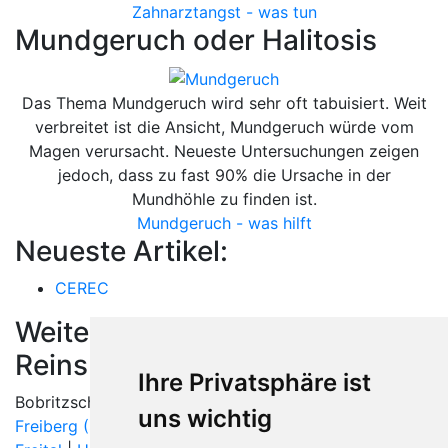
Zahnarztangst - was tun
Mundgeruch oder Halitosis
Das Thema Mundgeruch wird sehr oft tabuisiert. Weit
verbreitet ist die Ansicht, Mundgeruch würde vom
Magen verursacht. Neueste Untersuchungen zeigen
jedoch, dass zu fast 90% die Ursache in der
Mundhöhle zu finden ist.
Mundgeruch - was hilft
Neueste Artikel:
CEREC
Weitere Orte in der Nähe von
Reinsberg
Ihre Privatsphäre ist
Bobritzsch-Hilbersdorf | Brand-Erbisdorf | Freiberg |
uns wichtig
Freiberg (Sachsen)
|
Großschirma
|
Grumbach bei