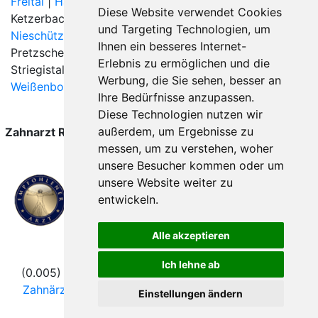
Freital
|
Hainichen
|
Halsbrücke
|
Kesselsdorf
|
Diese Website verwendet Cookies
Ketzerbachtal |
Klipphausen
| Käbschütztal | Mochau |
und Targeting Technologien, um
Nieschütz
|
Nossen
|
Oberschöna
| Oederan |
Ihnen ein besseres Internet-
Pretzschendorf |
Reinsberg
|
Rossau
| Roßwein |
Erlebnis zu ermöglichen und die
Striegistal | Tharandt | Triebischtal |
Werbung, die Sie sehen, besser an
Weißenborn/Erzgebirge
|
Wilsdruff
|
Zehren
|
Ihre Bedürfnisse anzupassen.
Diese Technologien nutzen wir
außerdem, um Ergebnisse zu
Zahnarzt Reinsberg wurde zuletzt am 06. August 2026
messen, um zu verstehen, woher
um 00:00:08 Uhr aktualisiert.
unsere Besucher kommen oder um
unsere Website weiter zu
entwickeln.
Alle akzeptieren
Folgen Sie uns
Ich lehne ab
(0.005) © 2004 - 2026 DEV AG |
Zahnarztsuche
|
Zahnärzte in Städten
|
Kontakt
|
Impressum
|
AGB
|
Einstellungen ändern
Datenschutz
|
Verhaltenskodex