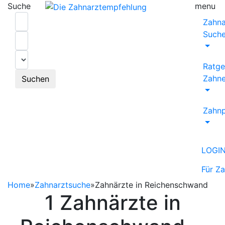
Suche
menu
Zahna
Such
Ratge
Zahne
Suchen
Zahnp
LOGI
Für Z
Home
»
Zahnarztsuche
»
Zahnärzte in Reichenschwand
1 Zahnärzte in