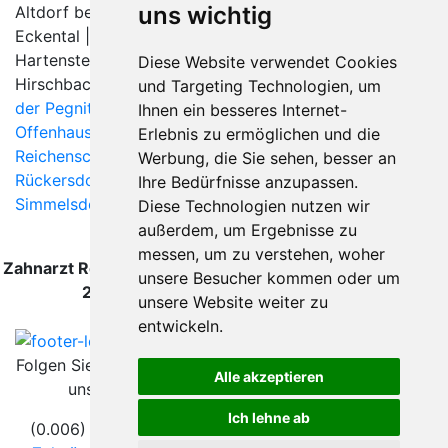
uns wichtig
Altdorf bei Nürnberg | Betzenstein |
Diepersdorf
|
Eckental | Engelthal | Etzelwang |
Happurg
|
Hartenstein (Mittelfranken) |
Henfenfeld
|
Hersbruck
|
Diese Website verwendet Cookies
Hirschbach |
Hohenstadt
| Kirchensittenbach |
Lauf an
und Targeting Technologien, um
der Pegnitz
|
Leinburg
|
Neunkirchen am Sand
|
Ihnen ein besseres Internet-
Offenhausen
| Ottensoos |
Pommelsbrunn
|
Erlebnis zu ermöglichen und die
Reichenschwand
|
Röthenbach an der Pegnitz
|
Werbung, die Sie sehen, besser an
Rückersdorf (Mittelfranken)
|
Schnaittach
|
Ihre Bedürfnisse anzupassen.
Simmelsdorf
| Velden (Pegnitz) | Vorra | Weigendorf |
Diese Technologien nutzen wir
außerdem, um Ergebnisse zu
messen, um zu verstehen, woher
Zahnarzt Reichenschwand wurde zuletzt am 08. August
unsere Besucher kommen oder um
2026 um 00:00:08 Uhr aktualisiert.
unsere Website weiter zu
entwickeln.
Folgen Sie
Alle akzeptieren
uns
Ich lehne ab
(0.006) © 2004 - 2026 DEV AG |
Zahnarztsuche
|