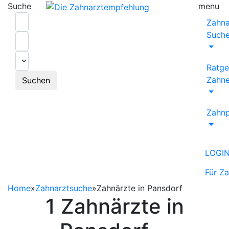
Suche
menu
Zahna
Such
Ratge
Zahne
Suchen
Zahnp
LOGI
Für Z
Home
»
Zahnarztsuche
»
Zahnärzte in Pansdorf
1 Zahnärzte in