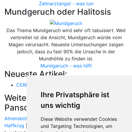
Zahnarztangst - was tun
Mundgeruch oder Halitosis
Das Thema Mundgeruch wird sehr oft tabuisiert. Weit
verbreitet ist die Ansicht, Mundgeruch würde vom
Magen verursacht. Neueste Untersuchungen zeigen
jedoch, dass zu fast 90% die Ursache in der
Mundhöhle zu finden ist.
Mundgeruch - was hilft
Neueste Artikel:
CEREC
Ihre Privatsphäre ist
Weitere Orte in der Nähe von
uns wichtig
Pansdorf
Ahrensbök
|
Bad Schwartau
| Bosau |
Eutin
| Glasau |
Diese Website verwendet Cookies
Haffkrug
| Hobbersdorf | Luschendorf |
und Targeting Technologien, um