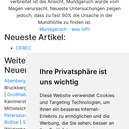
verbreitet ist die Ansicht, Mundgeruch würde vom
Magen verursacht. Neueste Untersuchungen zeigen
jedoch, dass zu fast 90% die Ursache in der
Mundhöhle zu finden ist.
Mundgeruch - was hilft
Neueste Artikel:
CEREC
Weitere Orte in der Nähe von
Neuendettelsau
Ihre Privatsphäre ist
uns wichtig
Abenberg
| Absberg | Ammerndorf |
Ansbach
|
Bruckberg (Mittelfranken) | Büchenbach | Dietenhofen
|
Großhabersdorf
| Haundorf |
Heilsbronn
|
Diese Website verwendet Cookies
Kammerstein |
Lichtenau (Mittelfranken)
|
Merkendorf
|
und Targeting Technologien, um
Mitteleschenbach | Muhr am See |
Neuendettelsau
|
Ihnen ein besseres Internet-
Petersaurach
|
Rednitzhembach
| Rohr (Mittelfranken) |
Erlebnis zu ermöglichen und die
Roßtal
|
Sachsen bei Ansbach
|
Schwabach
| Spalt |
Werbung, die Sie sehen, besser an