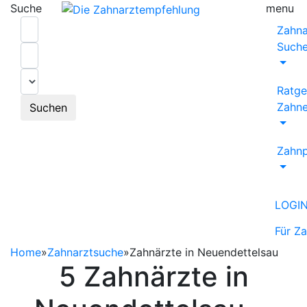
Suche
menu
Zahna
Such
Ratge
Zahne
Suchen
Zahnp
LOGI
Für Z
Home
»
Zahnarztsuche
»
Zahnärzte in Neuendettelsau
5 Zahnärzte in