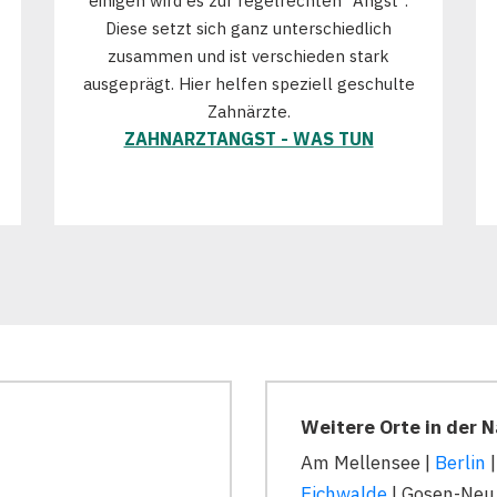
einigen wird es zur regelrechten "Angst".
Diese setzt sich ganz unterschiedlich
zusammen und ist verschieden stark
ausgeprägt. Hier helfen speziell geschulte
Zahnärzte.
ZAHNARZTANGST - WAS TUN
Weitere Orte in der 
Am Mellensee |
Berlin
|
Eichwalde
| Gosen-Neu 