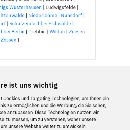
nigs Wusterhausen
| Ludwigsfelde |
ittenwalde
|
Niederlehme
|
Nunsdorf
|
orf
|
Schulzendorf bei Eichwalde
|
 bei Berlin
| Trebbin |
Wildau
|
Zeesen
|
Zossen
|
re ist uns wichtig
r aktualisiert.
t Cookies und Targeting Technologien, um Ihnen ein
nis zu ermöglichen und die Werbung, die Sie sehen,
sse anzupassen. Diese Technologien nutzen wir
FOLGEN SIE UNS
e zu messen, um zu verstehen, woher unsere
m unsere Website weiter zu entwickeln.