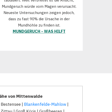
tabuisiert. Weit verbreitet ist die Ansicht,
Mundgeruch würde vom Magen verursacht.
Neueste Untersuchungen zeigen jedoch,
dass zu fast 90% die Ursache in der
Mundhöhle zu finden ist.
MUNDGERUCH - WAS HILFT
Nähe von Mittenwalde
 Bestensee |
Blankenfelde-Mahlow
|
Zittau | Groß Köris | Großbeeren |