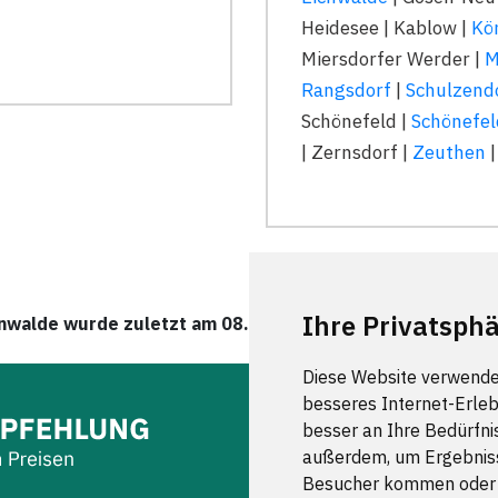
Heidesee | Kablow |
Kö
Miersdorfer Werder |
M
Rangsdorf
|
Schulzend
Schönefeld |
Schönefeld
| Zernsdorf |
Zeuthen
Ihre Privatsphä
nwalde wurde zuletzt am 08. August 2026 um 00:00:08 Uh
Diese Website verwende
besseres Internet-Erleb
besser an Ihre Bedürfni
außerdem, um Ergebniss
Besucher kommen oder u